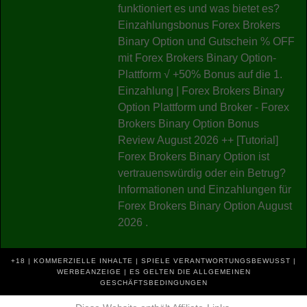
funktioniert es und was bietet es?
Einzahlungsbonus Forex Brokers
Binary Option und Gutschein % OFF
mit Forex Brokers Binary Option-
Plattform √ +50% Bonus auf die 1.
Einzahlung | Forex Brokers Binary
Option Plattform und Broker - Forex
Brokers Binary Option Bonus
Review August 2026 ++ [Tutorial]
Forex Brokers Binary Option ist
vertrauenswürdig oder ein Betrug?
Informationen und Einzahlungen für
Forex Brokers Binary Option August
2026 .
+18 | KOMMERZIELLE INHALTE | SPIELE VERANTWORTUNGSBEWUSST |
WERBEANZEIGE | ES GELTEN DIE ALLGEMEINEN
GESCHÄFTSBEDINGUNGEN