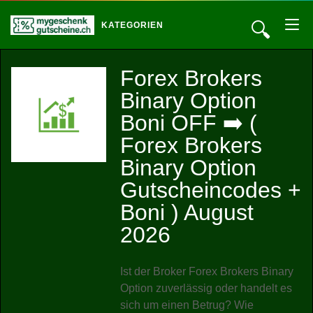
🔍
KATEGORIEN
Forex Brokers
Binary Option
Boni OFF ➡️ (
Forex Brokers
Binary Option
Gutscheincodes +
Boni ) August
2026
Ist der Broker Forex Brokers Binary
Option zuverlässig oder handelt es
sich um einen Betrug? Wie