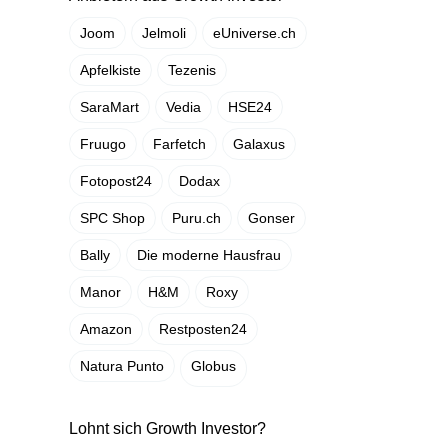
Joom
Jelmoli
eUniverse.ch
Apfelkiste
Tezenis
SaraMart
Vedia
HSE24
Fruugo
Farfetch
Galaxus
Fotopost24
Dodax
SPC Shop
Puru.ch
Gonser
Bally
Die moderne Hausfrau
Manor
H&M
Roxy
Amazon
Restposten24
Natura Punto
Globus
Lohnt sich Growth Investor?