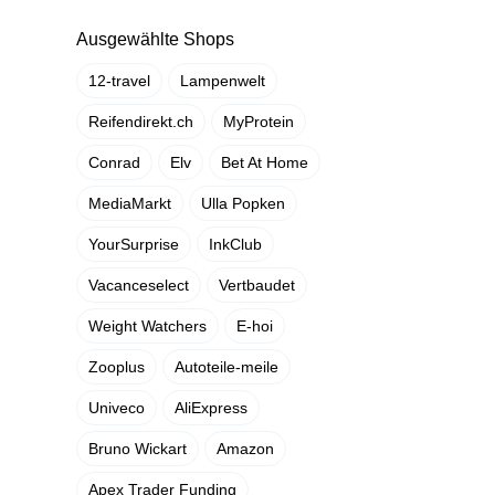
Ausgewählte Shops
12-travel
Lampenwelt
Reifendirekt.ch
MyProtein
Conrad
Elv
Bet At Home
MediaMarkt
Ulla Popken
YourSurprise
InkClub
Vacanceselect
Vertbaudet
Weight Watchers
E-hoi
Zooplus
Autoteile-meile
Univeco
AliExpress
Bruno Wickart
Amazon
Apex Trader Funding