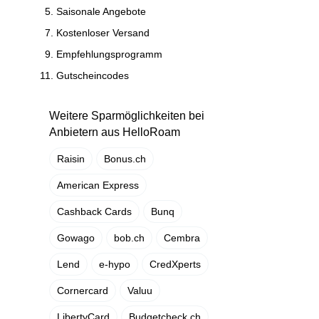
Saisonale Angebote
Kostenloser Versand
Empfehlungsprogramm
Gutscheincodes
Weitere Sparmöglichkeiten bei
Anbietern aus HelloRoam
Raisin
Bonus.ch
American Express
Cashback Cards
Bunq
Gowago
bob.ch
Cembra
Lend
e-hypo
CredXperts
Cornercard
Valuu
LibertyCard
Budgetcheck.ch