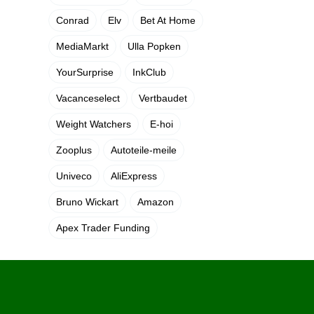
Conrad
Elv
Bet At Home
MediaMarkt
Ulla Popken
YourSurprise
InkClub
Vacanceselect
Vertbaudet
Weight Watchers
E-hoi
Zooplus
Autoteile-meile
Univeco
AliExpress
Bruno Wickart
Amazon
Apex Trader Funding