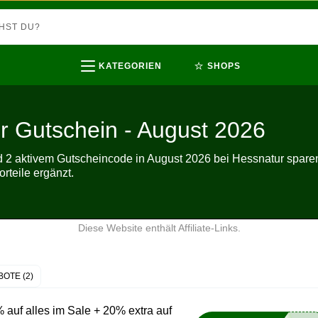
⭐
KATEGORIEN
SHOPS
r Gutschein - August 2026
d 2 aktivem Gutscheincode in August 2026 bei Hessnatur spare
rteile ergänzt.
Diese Website enthält Affiliate-Links.
OTE (2)
uf alles im Sale + 20% extra auf