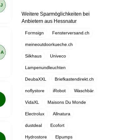
Weitere Sparmöglichkeiten bei
Anbietern aus Hessnatur
Formsign
Fensterversand.ch
meineoutdoorkueche.ch
Silkhaus
Univeco
Lampenundleuchten
DeubaXXL
Briefkastendirekt.ch
noflystore
iRobot
Waschbär
VidaXL
Maisons Du Monde
Electrolux
Allnatura
dustdeal
Ecofort
Hydrostore
Elpumps