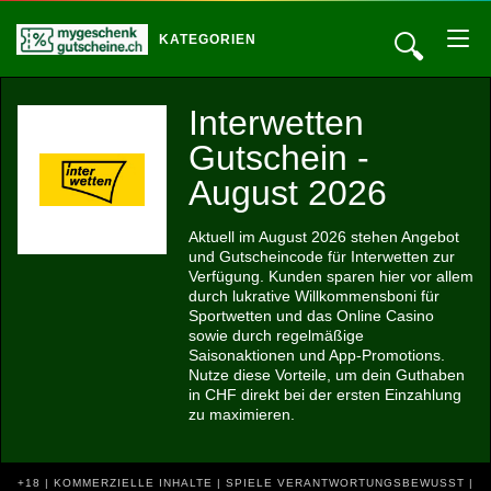
🔍
KATEGORIEN
Interwetten
Gutschein -
August 2026
Aktuell im August 2026 stehen Angebot
und Gutscheincode für Interwetten zur
Verfügung. Kunden sparen hier vor allem
durch lukrative Willkommensboni für
Sportwetten und das Online Casino
sowie durch regelmäßige
Saisonaktionen und App-Promotions.
Nutze diese Vorteile, um dein Guthaben
in CHF direkt bei der ersten Einzahlung
zu maximieren.
+18 | KOMMERZIELLE INHALTE | SPIELE VERANTWORTUNGSBEWUSST |