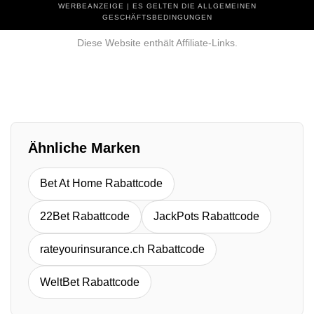
WERBEANZEIGE | ES GELTEN DIE ALLGEMEINEN
GESCHÄFTSBEDINGUNGEN
Diese Website enthält Affiliate-Links.
Ähnliche Marken
Bet At Home Rabattcode
22Bet Rabattcode
JackPots Rabattcode
rateyourinsurance.ch Rabattcode
WeltBet Rabattcode