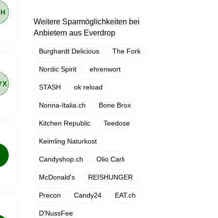
Weitere Sparmöglichkeiten bei
Anbietern aus Everdrop
Burghardt Delicious
The Fork
Nordic Spirit
ehrenwort
STASH
ok reload
Nonna-Italia.ch
Bone Brox
Kitchen Republic
Teedose
Keimling Naturkost
Candyshop.ch
Olio Carli
McDonald's
REISHUNGER
Precon
Candy24
EAT.ch
D'NussFee