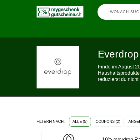
Everdrop
Finde im August 20
Haushaltsprodukten
reduzierst du nich
ALLE (5)
COUPONS (2)
ANGEB
FILTERN NACH:
10% everdrop Rab