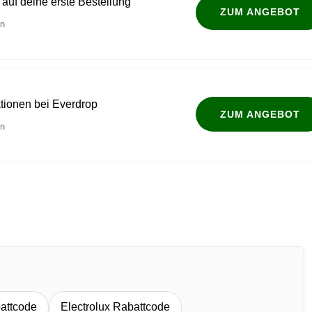
 auf deine erste Bestellung
ZUM ANGEBOT
en
tionen bei Everdrop
ZUM ANGEBOT
en
attcode
Electrolux Rabattcode