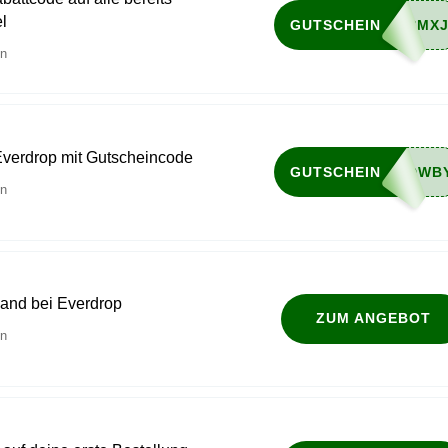
el
GUTSCHEIN
en
Everdrop mit Gutscheincode
GUTSCHEIN
en
sand bei Everdrop
ZUM ANGEBOT
en