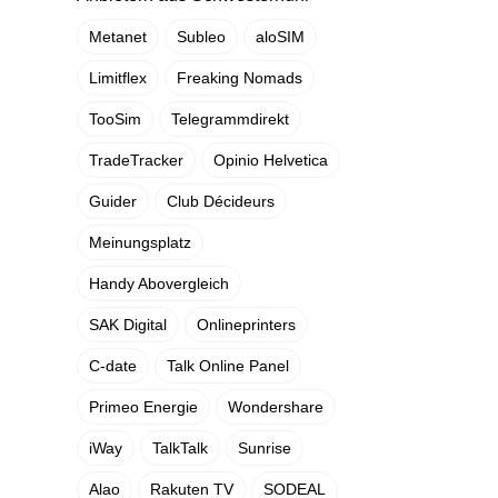
Metanet
Subleo
aloSIM
Limitflex
Freaking Nomads
TooSim
Telegrammdirekt
TradeTracker
Opinio Helvetica
Guider
Club Décideurs
Meinungsplatz
Handy Abovergleich
SAK Digital
Onlineprinters
C-date
Talk Online Panel
Primeo Energie
Wondershare
iWay
TalkTalk
Sunrise
Alao
Rakuten TV
SODEAL