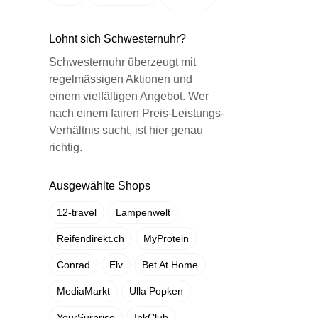
Lohnt sich Schwesternuhr?
Schwesternuhr überzeugt mit
regelmässigen Aktionen und
einem vielfältigen Angebot. Wer
nach einem fairen Preis-Leistungs-
Verhältnis sucht, ist hier genau
richtig.
Ausgewählte Shops
12-travel
Lampenwelt
Reifendirekt.ch
MyProtein
Conrad
Elv
Bet At Home
MediaMarkt
Ulla Popken
YourSurprise
InkClub