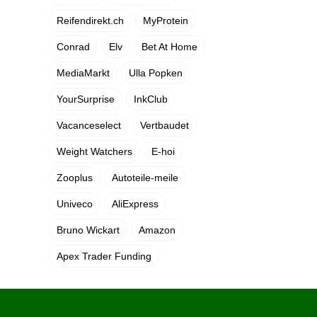
Reifendirekt.ch
MyProtein
Conrad
Elv
Bet At Home
MediaMarkt
Ulla Popken
YourSurprise
InkClub
Vacanceselect
Vertbaudet
Weight Watchers
E-hoi
Zooplus
Autoteile-meile
Univeco
AliExpress
Bruno Wickart
Amazon
Apex Trader Funding