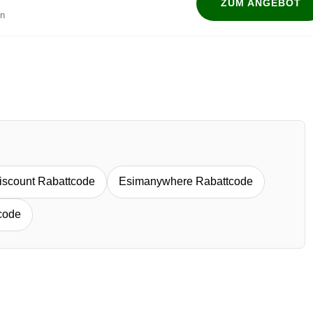
ZUM ANGEBOT
en
iscount Rabattcode
Esimanywhere Rabattcode
code