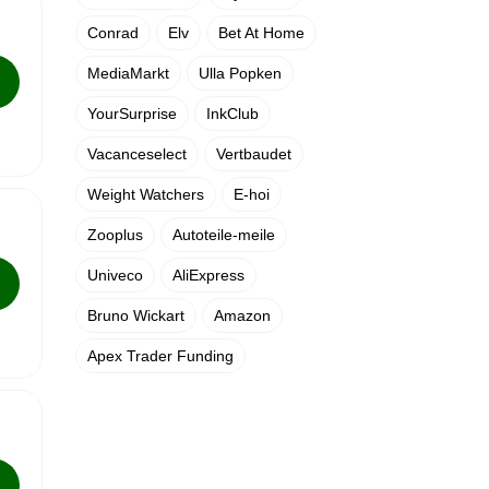
Conrad
Elv
Bet At Home
MediaMarkt
Ulla Popken
YourSurprise
InkClub
Vacanceselect
Vertbaudet
Weight Watchers
E-hoi
Zooplus
Autoteile-meile
Univeco
AliExpress
Bruno Wickart
Amazon
Apex Trader Funding