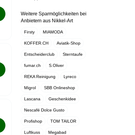
Weitere Sparmöglichkeiten bei
Anbietern aus Nikkel-Art
Firsty
MIAMODA
KOFFER.CH
Aviatik-Shop
Entscheiderclub
Sterntaufe
fumar.ch
S.Oliver
REKA Reinigung
Lyreco
Migrol
SBB Onlineshop
Lascana
Geschenkidee
Nescafé Dolce Gusto
Profishop
TOM TAILOR
Luftkuss
Megabad