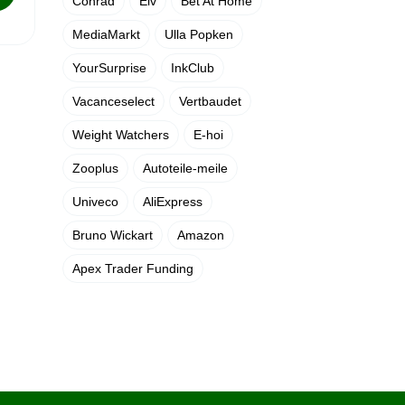
Conrad
Elv
Bet At Home
MediaMarkt
Ulla Popken
YourSurprise
InkClub
Vacanceselect
Vertbaudet
Weight Watchers
E-hoi
Zooplus
Autoteile-meile
Univeco
AliExpress
Bruno Wickart
Amazon
Apex Trader Funding