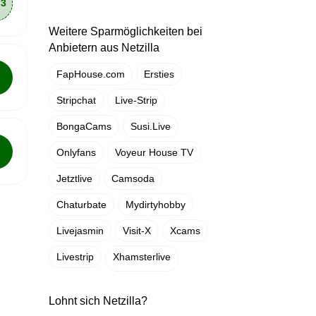
Weitere Sparmöglichkeiten bei
Anbietern aus Netzilla
FapHouse.com
Ersties
Stripchat
Live-Strip
BongaCams
Susi.Live
Onlyfans
Voyeur House TV
Jetztlive
Camsoda
Chaturbate
Mydirtyhobby
Livejasmin
Visit-X
Xcams
Livestrip
Xhamsterlive
Lohnt sich Netzilla?