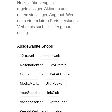
Netzilla überzeugt mit
regelmässigen Aktionen und
einem vielfältigen Angebot. Wer
nach einem fairen Preis-Leistungs-
Verhältnis sucht, ist hier genau
richtig.
Ausgewählte Shops
12-travel
Lampenwelt
Reifendirekt.ch
MyProtein
Conrad
Elv
Bet At Home
MediaMarkt
Ulla Popken
YourSurprise
InkClub
Vacanceselect
Vertbaudet
Weight Watchers
E-hoi