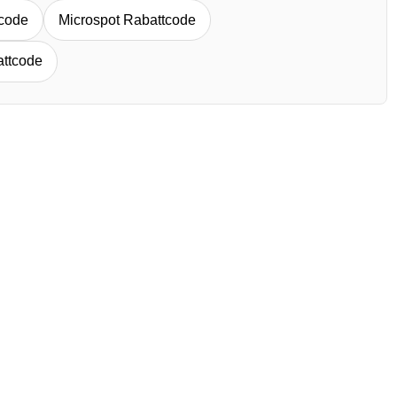
tcode
Microspot Rabattcode
attcode