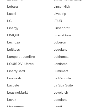
Lebara
Linsenklick
Lusini
Livestrip
LG
LTUR
Libergy
Linsenprofi
LIVIQUE
LizenzGuru
Lechuza
Loberon
Luftkuss
Legoland
Lampe et Lumière
Lufthansa
LOUIS XVI Uhren
Lentiamo
LibertyCard
Lumimart
Livefresh
La Redoute
Lacoste
La Spa Suite
LeasingMarkt
Loveiu.ch
Lovox
Lottoland
Linsenmax
Landi