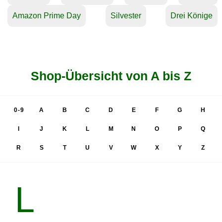
Amazon Prime Day
Silvester
Drei Könige
Shop-Übersicht von A bis Z
0-9
A
B
C
D
E
F
G
H
I
J
K
L
M
N
O
P
Q
R
S
T
U
V
W
X
Y
Z
L