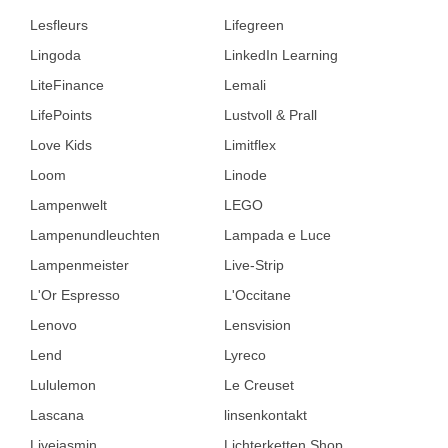
Lesfleurs
Lifegreen
Lingoda
LinkedIn Learning
LiteFinance
Lemali
LifePoints
Lustvoll & Prall
Love Kids
Limitflex
Loom
Linode
Lampenwelt
LEGO
Lampenundleuchten
Lampada e Luce
Lampenmeister
Live-Strip
L'Or Espresso
L'Occitane
Lenovo
Lensvision
Lend
Lyreco
Lululemon
Le Creuset
Lascana
linsenkontakt
Livejasmin
Lichterketten Shop