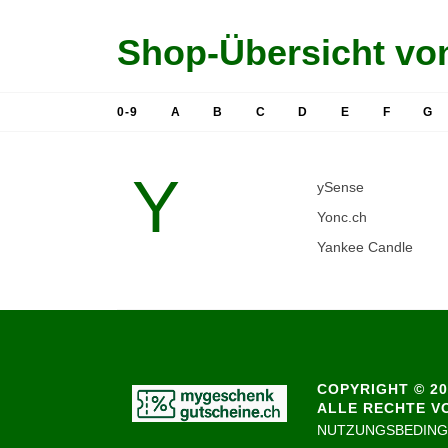
Shop-Übersicht von
0-9
A
B
C
D
E
F
G
Y
ySense
Yonc.ch
Yankee Candle
COPYRIGHT © 20
ALLE RECHTE V
NUTZUNGSBEDIN