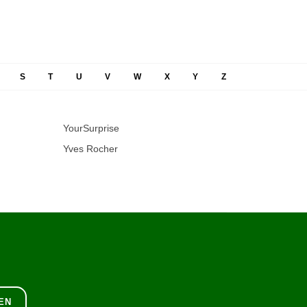
S
T
U
V
W
X
Y
Z
YourSurprise
Yves Rocher
EN