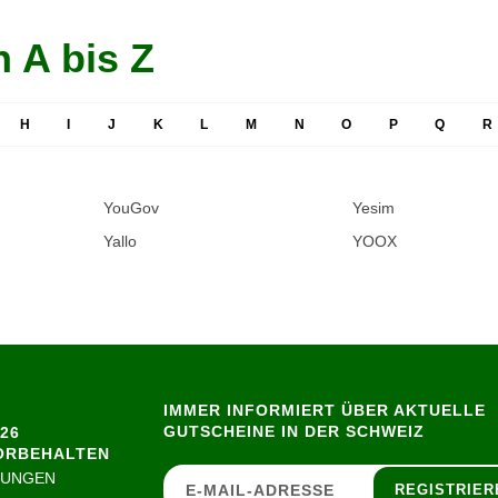
 A bis Z
H
I
J
K
L
M
N
O
P
Q
R
YouGov
Yesim
Yallo
YOOX
IMMER INFORMIERT ÜBER AKTUELLE
GUTSCHEINE IN DER SCHWEIZ
26
ORBEHALTEN
GUNGEN
REGISTRIER