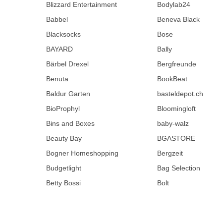
Blizzard Entertainment
Bodylab24
Babbel
Beneva Black
Blacksocks
Bose
BAYARD
Bally
Bärbel Drexel
Bergfreunde
Benuta
BookBeat
Baldur Garten
basteldepot.ch
BioProphyl
Bloomingloft
Bins and Boxes
baby-walz
Beauty Bay
BGASTORE
Bogner Homeshopping
Bergzeit
Budgetlight
Bag Selection
Betty Bossi
Bolt