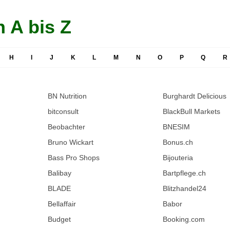
 A bis Z
H
I
J
K
L
M
N
O
P
Q
R
BN Nutrition
Burghardt Delicious
bitconsult
BlackBull Markets
Beobachter
BNESIM
Bruno Wickart
Bonus.ch
Bass Pro Shops
Bijouteria
Balibay
Bartpflege.ch
BLADE
Blitzhandel24
Bellaffair
Babor
Budget
Booking.com