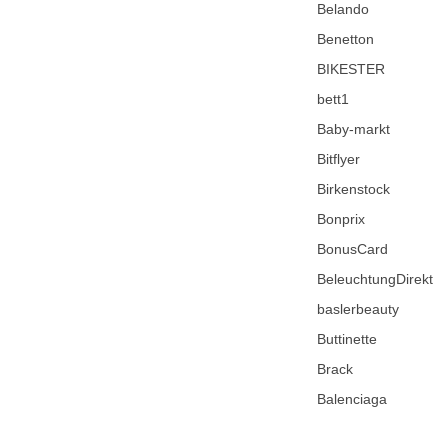
Belando
Benetton
BIKESTER
bett1
Baby-markt
Bitflyer
Birkenstock
Bonprix
BonusCard
BeleuchtungDirekt
baslerbeauty
Buttinette
Brack
Balenciaga