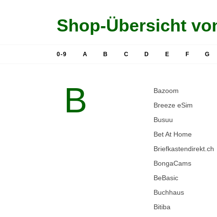
Shop-Übersicht von
0-9
A
B
C
D
E
F
G
B
Bazoom
Breeze eSim
Busuu
Bet At Home
Briefkastendirekt.ch
BongaCams
BeBasic
Buchhaus
Bitiba