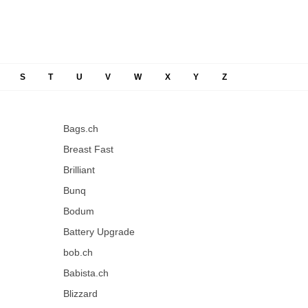
S
T
U
V
W
X
Y
Z
Bags.ch
Breast Fast
Brilliant
Bunq
Bodum
Battery Upgrade
bob.ch
Babista.ch
Blizzard